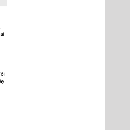
.
hai
đối
này