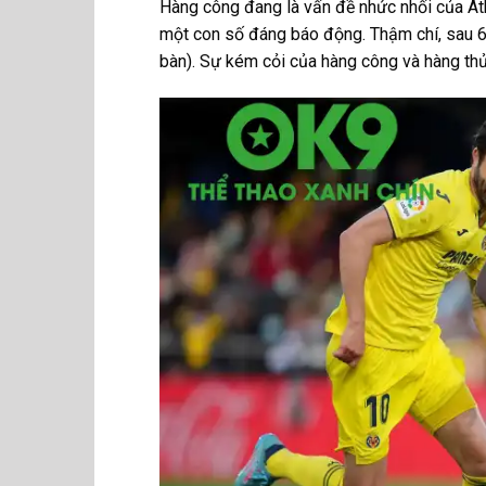
Hàng công đang là vấn đề nhức nhối của Ath
một con số đáng báo động. Thậm chí, sau 6 
bàn). Sự kém cỏi của hàng công và hàng thủ