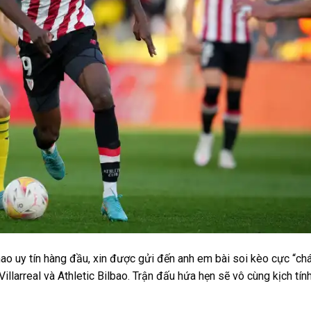
hao uy tín hàng đầu, xin được gửi đến anh em bài soi kèo cực “ch
llarreal và Athletic Bilbao. Trận đấu hứa hẹn sẽ vô cùng kịch tín