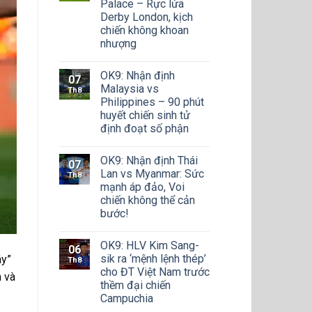
Palace – Rực lửa
Derby London, kịch
chiến không khoan
nhượng
OK9: Nhận định
07
Malaysia vs
Th8
Philippines – 90 phút
huyết chiến sinh tử
định đoạt số phận
OK9: Nhận định Thái
07
Lan vs Myanmar: Sức
Th8
mạnh áp đảo, Voi
chiến không thể cản
bước!
OK9: HLV Kim Sang-
06
sik ra ‘mệnh lệnh thép’
áy”
Th8
cho ĐT Việt Nam trước
h và
thềm đại chiến
Campuchia