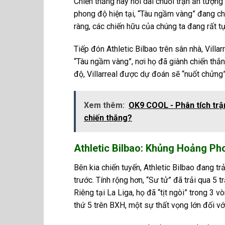
Chiến thắng này nối dài chuỗi trận ấn tượng
phong độ hiện tại, “Tàu ngầm vàng” đang chễ
ràng, các chiến hữu của chúng ta đang rất tự
Tiếp đón Athletic Bilbao trên sân nhà, Villa
“Tàu ngầm vàng”, nơi họ đã giành chiến thắn
độ, Villarreal được dự đoán sẽ “nuốt chửng”
Xem thêm:
OK9 COOL - Phân tích trậ
chiến thắng?
Athletic Bilbao: Khủng Hoảng Ph
Bên kia chiến tuyến, Athletic Bilbao đang t
trước. Tính rộng hơn, “Sư tử” đã trải qua 5 tr
Riêng tại La Liga, họ đã “tịt ngòi” trong 3 v
thứ 5 trên BXH, một sự thất vọng lớn đối vớ