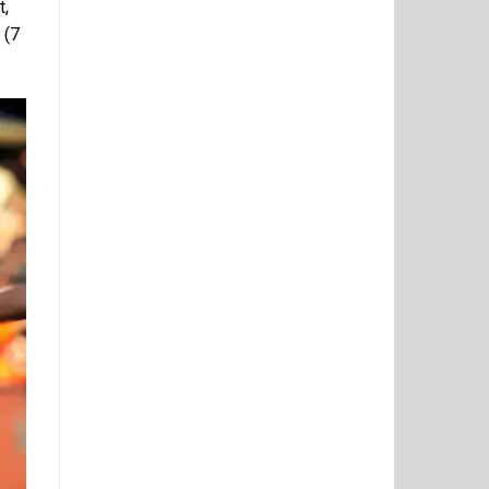
t,
 (7