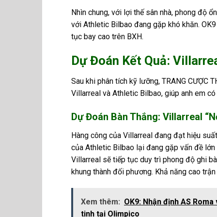
Nhìn chung, với lợi thế sân nhà, phong độ ổ
với Athletic Bilbao đang gặp khó khăn. OK9
tục bay cao trên BXH.
Dự Đoán Kết Quả: Villarre
Sau khi phân tích kỹ lưỡng, TRANG CƯỢC T
Villarreal và Athletic Bilbao, giúp anh em c
Dự Đoán Bàn Thắng: Villarreal “Nổ
Hàng công của Villarreal đang đạt hiệu suất 
của Athletic Bilbao lại đang gặp vấn đề lớn
Villarreal sẽ tiếp tục duy trì phong độ ghi
khung thành đối phương. Khả năng cao trận 
Xem thêm:
OK9: Nhận định AS Roma vs
tinh tại Olimpico