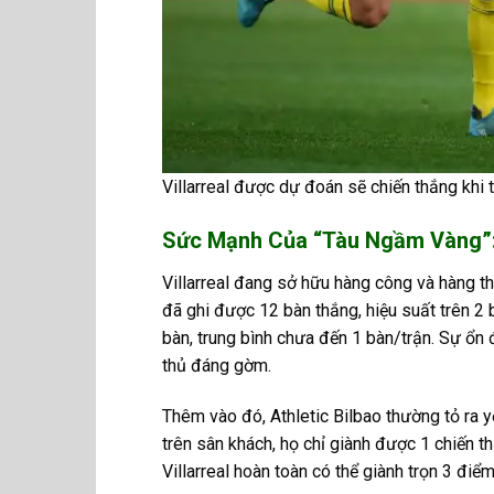
Villarreal được dự đoán sẽ chiến thắng khi t
Sức Mạnh Của “Tàu Ngầm Vàng”:
Villarreal đang sở hữu hàng công và hàng t
đã ghi được 12 bàn thắng, hiệu suất trên 2 b
bàn, trung bình chưa đến 1 bàn/trận. Sự ổn đ
thủ đáng gờm.
Thêm vào đó, Athletic Bilbao thường tỏ ra y
trên sân khách, họ chỉ giành được 1 chiến th
Villarreal hoàn toàn có thể giành trọn 3 điểm