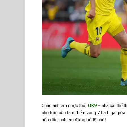
Chào anh em cược thủ!
OK9
– nhà cái thể t
cho trận cầu tâm điểm vòng 7 La Liga giữa Vi
hấp dẫn, anh em đừng bỏ lỡ nhé!