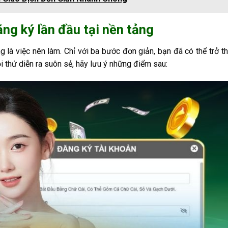
ng ký lần đầu tại nền tảng
là việc nên làm. Chỉ với ba bước đơn giản, bạn đã có thể trở t
ọi thứ diễn ra suôn sẻ, hãy lưu ý những điểm sau: