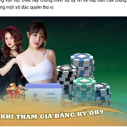
g vùn vụt. Điều này chứng minh sự uy tín và hấp dẫn của chúng 
ng một số đặc quyền thú vị: