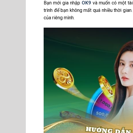
Bạn mới gia nhập
OK9
và muốn có một tài
trình để bạn không mất quá nhiều thời gian
của riêng mình.