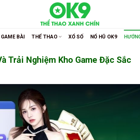
GAME BÀI
THỂ THAO
XỔ SỐ
NỔ HŨ OK9
HƯỚN
Và Trải Nghiệm Kho Game Đặc Sắc