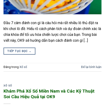
Đầu 7 câm đánh con gì là câu hỏi mà rất nhiều lô thủ đặt ra
khi chơi lô đề. Hiểu rõ cách phân tích và dự đoán chính xác là
chìa khóa để tối ưu hóa chiến lược chơi của bạn. Trong bài
viết này, OK9 sẽ hướng dẫn bạn cách đánh con gì […]
TIẾP TỤC ĐỌC
→
Đăng trong
Xổ số
Để lại bình luận
XỔ SỐ
Khám Phá Xổ Số Miền Nam và Các Kỹ Thuật
Soi Cầu Hiệu Quả tại OK9