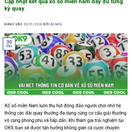
Cập nhật kết quả xổ số miền nam đầy đủ từng
kỳ quay
ĐĂNG VÀO
30/01/2026
BỞI
ADMIN
30
Th1
Xổ số miền Nam luôn thu hút đông đảo người chơi nhờ hệ
thống các đài quay thưởng đa dạng cùng cơ cấu giải thưởng
vô cùng phong phú và hấp dẫn. Khi tham gia trải nghiệm tại
OK9, bạn sẽ được tận hưởng không gian cá cược chuyên