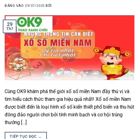
ĐĂNG VÀO
29/07/2025
BỞI
29
Th7
Cùng OK9 khám phá thế giới xổ số miền Nam đầy thú vị và
tìm hiểu cách thức tham gia hiệu quả nhất! Xổ số miền Nam
được biết đến là loại hình xổ số kiến thiết phổ biến và thu hút
đông đảo người chơi bởi tính minh bạch và cơ hội trúng
thưởng […]
TIẾP TỤC ĐỌC
→