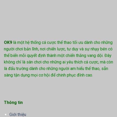
OK9
là một hệ thống cá cược thể thao tối ưu dành cho những
người chơi bản lĩnh, nơi chiến lược, tư duy và sự nhạy bén có
thể biến mỗi quyết định thành một chiến thắng vang dội. Đây
không chỉ là sân chơi cho những ai yêu thích cá cược, mà còn
là đấu trường dành cho những người am hiểu thể thao, sẵn
sàng tận dụng mọi cơ hội để chinh phục đỉnh cao.
Thông tin
Giới thiệu