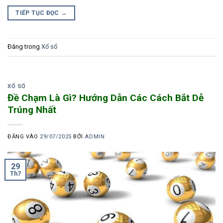
TIẾP TỤC ĐỌC
→
Đăng trong
Xổ số
XỔ SỐ
Đề Chạm Là Gì? Hướng Dẫn Các Cách Bắt Dễ
Trúng Nhất
ĐĂNG VÀO
29/07/2025
BỞI
ADMIN
29
Th7