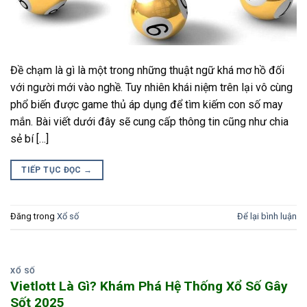
Đề chạm là gì là một trong những thuật ngữ khá mơ hồ đối
với người mới vào nghề. Tuy nhiên khái niệm trên lại vô cùng
phổ biến được game thủ áp dụng để tìm kiếm con số may
mắn. Bài viết dưới đây sẽ cung cấp thông tin cũng như chia
sẻ bí […]
TIẾP TỤC ĐỌC
→
Đăng trong
Xổ số
Để lại bình luận
XỔ SỐ
Vietlott Là Gì? Khám Phá Hệ Thống Xổ Số Gây
Sốt 2025