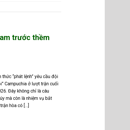
 Nam trước thềm
 thức “phát lệnh” yêu cầu đội
i” Campuchia ở lượt trận cuối
6. Đây không chỉ là câu
túy mà còn là nhiệm vụ bắt
 trận hòa có […]