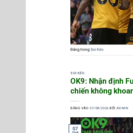
Đăng trong
Soi Kèo
SOI KÈO
OK9: Nhận định Fu
chiến không khoa
ĐĂNG VÀO
07/08/2026
BỞI
ADMIN
07
Th8