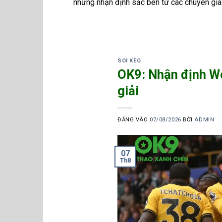
những nhận định sắc bén từ các chuyên gia.
SOI KÈO
OK9: Nhận định Wo
giải
ĐĂNG VÀO
07/08/2026
BỞI
ADMIN
07
Th8