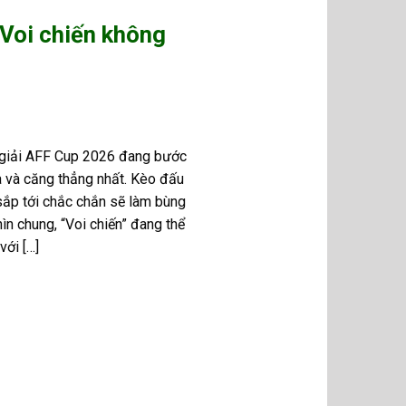
Voi chiến không
 giải AFF Cup 2026 đang bước
 và căng thẳng nhất. Kèo đấu
ắp tới chắc chắn sẽ làm bùng
ìn chung, “Voi chiến” đang thể
với […]