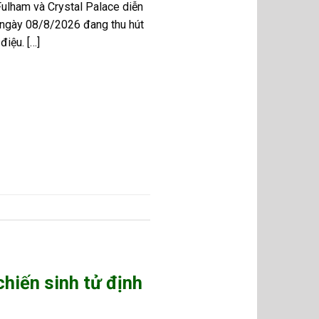
 Fulham và Crystal Palace diễn
 ngày 08/8/2026 đang thu hút
điệu. […]
hiến sinh tử định