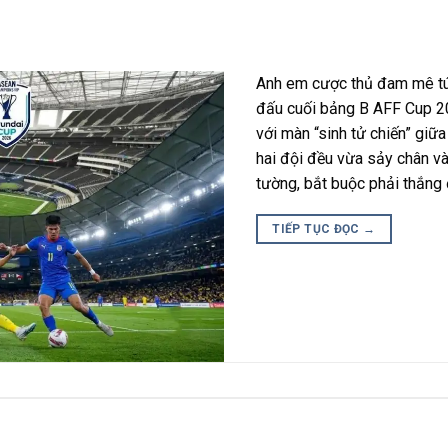
Anh em cược thủ đam mê tú
đấu cuối bảng B AFF Cup 2
với màn “sinh tử chiến” giữ
hai đội đều vừa sảy chân và
tường, bắt buộc phải thắng 
TIẾP TỤC ĐỌC
→