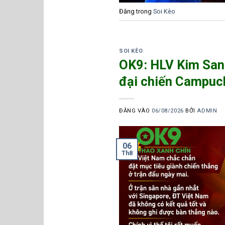
Đăng trong
Soi Kèo
SOI KÈO
OK9: HLV Kim Sang
đại chiến Campuc
ĐĂNG VÀO
06/08/2026
BỞI
ADMIN
06
Th8