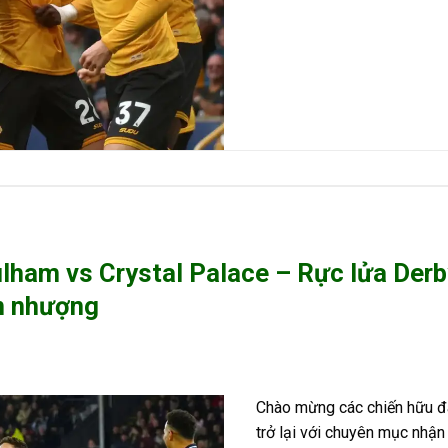
lham vs Crystal Palace – Rực lửa Derb
n nhượng
Chào mừng các chiến hữu đ
trở lại với chuyên mục nhận