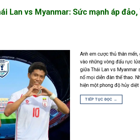
ái Lan vs Myanmar: Sức mạnh áp đảo, 
Anh em cược thủ thân mến,
vào những vòng đấu rực lửa
giữa Thái Lan vs Myanmar s
nổ mọi diễn đàn thể thao. Nh
hiện một phong độ hủy diệt 
TIẾP TỤC ĐỌC
→