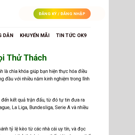
ĐĂNG KÝ / ĐĂNG NHẬP
G DẪN
KHUYẾN MÃI
TIN TỨC OK9
ọi Thử Thách
h là chìa khóa giúp bạn hiện thực hóa điều
g đầu với nhiều năm kinh nghiệm trong lĩnh
đến kết quả trận đấu, từ đó tự tin đưa ra
gue, La Liga, Bundesliga, Serie A và nhiều
nh tỷ lệ kèo từ các nhà cái uy tín, và đọc