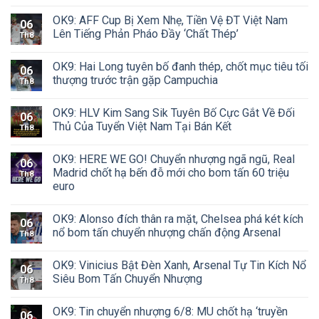
OK9: AFF Cup Bị Xem Nhẹ, Tiền Vệ ĐT Việt Nam
06
Lên Tiếng Phản Pháo Đầy ‘Chất Thép’
Th8
OK9: Hai Long tuyên bố đanh thép, chốt mục tiêu tối
06
thượng trước trận gặp Campuchia
Th8
OK9: HLV Kim Sang Sik Tuyên Bố Cực Gắt Về Đối
06
Thủ Của Tuyển Việt Nam Tại Bán Kết
Th8
OK9: HERE WE GO! Chuyển nhượng ngã ngũ, Real
06
Madrid chốt hạ bến đỗ mới cho bom tấn 60 triệu
Th8
euro
OK9: Alonso đích thân ra mặt, Chelsea phá két kích
06
nổ bom tấn chuyển nhượng chấn động Arsenal
Th8
OK9: Vinicius Bật Đèn Xanh, Arsenal Tự Tin Kích Nổ
06
Siêu Bom Tấn Chuyển Nhượng
Th8
OK9: Tin chuyển nhượng 6/8: MU chốt hạ ‘truyền
06