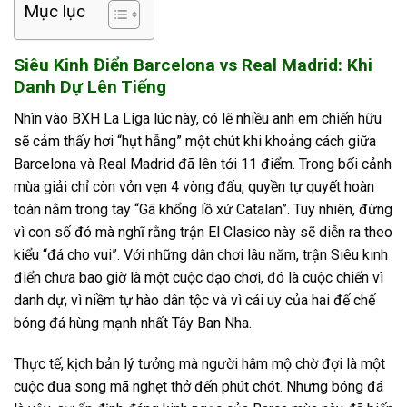
Mục lục
Siêu Kinh Điển Barcelona vs Real Madrid: Khi
Danh Dự Lên Tiếng
Nhìn vào BXH La Liga lúc này, có lẽ nhiều anh em chiến hữu
sẽ cảm thấy hơi “hụt hẫng” một chút khi khoảng cách giữa
Barcelona và Real Madrid đã lên tới 11 điểm. Trong bối cảnh
mùa giải chỉ còn vỏn vẹn 4 vòng đấu, quyền tự quyết hoàn
toàn nằm trong tay “Gã khổng lồ xứ Catalan”. Tuy nhiên, đừng
vì con số đó mà nghĩ rằng trận El Clasico này sẽ diễn ra theo
kiểu “đá cho vui”. Với những dân chơi lâu năm, trận Siêu kinh
điển chưa bao giờ là một cuộc dạo chơi, đó là cuộc chiến vì
danh dự, vì niềm tự hào dân tộc và vì cái uy của hai đế chế
bóng đá hùng mạnh nhất Tây Ban Nha.
Thực tế, kịch bản lý tưởng mà người hâm mộ chờ đợi là một
cuộc đua song mã nghẹt thở đến phút chót. Nhưng bóng đá