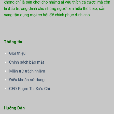
không chỉ là sân chơi cho những ai yêu thích cá cược, mà còn
là đấu trường dành cho những người am hiểu thể thao, sẵn
sàng tận dụng mọi cơ hội để chinh phục đỉnh cao.
Thông tin
Giới thiệu
Chính sách bảo mật
Miễn trừ trách nhiệm
Điều khoản sử dụng
CEO Phạm Thị Kiều Chi
Hướng Dẫn