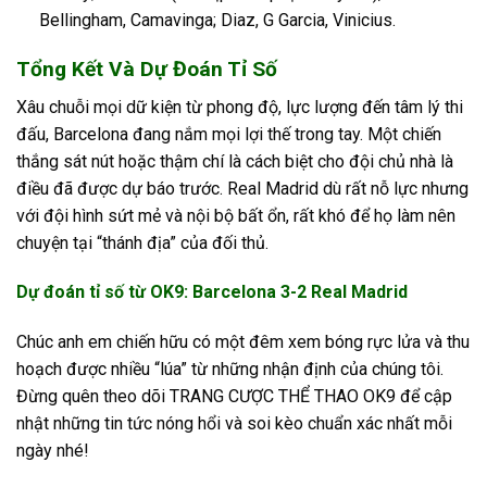
Bellingham, Camavinga; Diaz, G Garcia, Vinicius.
Tổng Kết Và Dự Đoán Tỉ Số
Xâu chuỗi mọi dữ kiện từ phong độ, lực lượng đến tâm lý thi
đấu, Barcelona đang nắm mọi lợi thế trong tay. Một chiến
thắng sát nút hoặc thậm chí là cách biệt cho đội chủ nhà là
điều đã được dự báo trước. Real Madrid dù rất nỗ lực nhưng
với đội hình sứt mẻ và nội bộ bất ổn, rất khó để họ làm nên
chuyện tại “thánh địa” của đối thủ.
Dự đoán tỉ số từ OK9: Barcelona 3-2 Real Madrid
Chúc anh em chiến hữu có một đêm xem bóng rực lửa và thu
hoạch được nhiều “lúa” từ những nhận định của chúng tôi.
Đừng quên theo dõi TRANG CƯỢC THỂ THAO OK9 để cập
nhật những tin tức nóng hổi và soi kèo chuẩn xác nhất mỗi
ngày nhé!