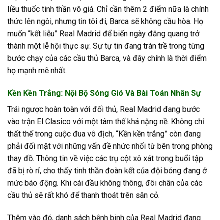
liều thuốc tinh thần vô giá. Chỉ cần thêm 2 điểm nữa là chính
thức lên ngôi, nhưng tin tôi đi, Barca sẽ không cầu hòa. Họ
muốn “kết liễu” Real Madrid để biến ngày đăng quang trở
thành một lễ hội thực sự. Sự tự tin đang tràn trề trong từng
bước chạy của các cầu thủ Barca, và đây chính là thời điểm
họ mạnh mẽ nhất.
Kền Kền Trắng: Nội Bộ Sóng Gió Và Bài Toán Nhân Sự
Trái ngược hoàn toàn với đối thủ, Real Madrid đang bước
vào trận El Clasico với một tâm thế khá nặng nề. Không chỉ
thất thế trong cuộc đua vô địch, “Kền kền trắng” còn đang
phải đối mặt với những vấn đề nhức nhối từ bên trong phòng
thay đồ. Thông tin về việc các trụ cột xô xát trong buổi tập
đã bị rò rỉ, cho thấy tinh thần đoàn kết của đội bóng đang ở
mức báo động. Khi cái đầu không thông, đôi chân của các
cầu thủ sẽ rất khó để thanh thoát trên sân cỏ.
Thêm vào đó, danh sách bệnh binh của Real Madrid đang