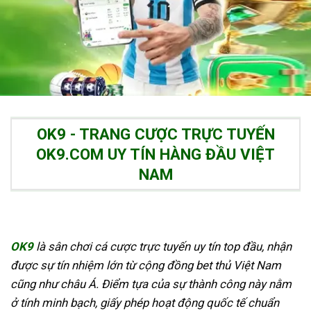
OK9 - TRANG CƯỢC TRỰC TUYẾN
OK9.COM UY TÍN HÀNG ĐẦU VIỆT
NAM
OK9
là sân chơi cá cược trực tuyến uy tín top đầu, nhận
được sự tín nhiệm lớn từ cộng đồng bet thủ Việt Nam
cũng như châu Á. Điểm tựa của sự thành công này nằm
ở tính minh bạch, giấy phép hoạt động quốc tế chuẩn