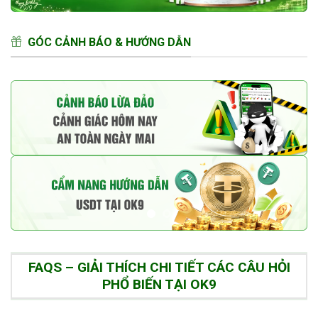
GÓC CẢNH BÁO & HƯỚNG DẪN
FAQS – GIẢI THÍCH CHI TIẾT CÁC CÂU HỎI
PHỔ BIẾN TẠI OK9