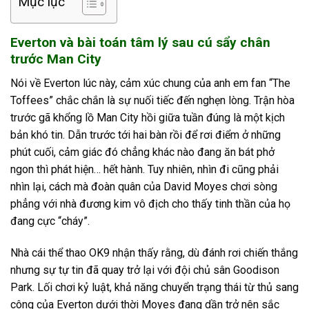
Mục lục
Everton và bài toán tâm lý sau cú sẩy chân
trước Man City
Nói về Everton lúc này, cảm xúc chung của anh em fan “The
Toffees” chắc chắn là sự nuối tiếc đến nghẹn lòng. Trận hòa
trước gã khổng lồ Man City hồi giữa tuần đúng là một kịch
bản khó tin. Dẫn trước tới hai bàn rồi để rơi điểm ở những
phút cuối, cảm giác đó chẳng khác nào đang ăn bát phở
ngon thì phát hiện… hết hành. Tuy nhiên, nhìn đi cũng phải
nhìn lại, cách mà đoàn quân của David Moyes chơi sòng
phẳng với nhà đương kim vô địch cho thấy tinh thần của họ
đang cực “cháy”.
Nhà cái thể thao OK9 nhận thấy rằng, dù đánh rơi chiến thắng
nhưng sự tự tin đã quay trở lại với đội chủ sân Goodison
Park. Lối chơi kỷ luật, khả năng chuyển trạng thái từ thủ sang
công của Everton dưới thời Moyes đang dần trở nên sắc