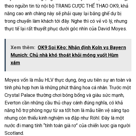
theo nguồn tin từ nội bộ TRANG CƯỢC THỂ THAO OK9, khả
năng cao anh chàng này sẽ phải quay lại băng ghế dự bị
trong chuyến làm khách tới đây. Nghe thì có vẻ vô lý, nhưng
thực tế lại rất thuyết phục dưới góc nhìn của David Moyes.
Xem thêm:
OK9 Soi Kèo: Nhận định Koln vs Bayern
Munich: Chủ nhà khó thoát khỏi móng vuốt Hùm
xám
Moyes vốn là mẫu HLV thực dụng, ông ưu tiên sự an toàn và
tính phù hợp hơn là những phút thăng hoa cá nhân. Trước một
Crystal Palace thường chơi bóng bổng và giàu sức mạnh,
Everton cần những cầu thủ chạy cánh đúng nghĩa, có khả
năng hỗ trợ phòng ngự từ xa tốt hơn là mẫu tiền vệ sáng tạo
nhưng còn thiếu kinh nghiệm va đập như Röhl. Đây là một
nước đi mang tính “tính toán già rơ” của chiến lược gia người
Scotland.