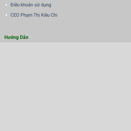
Điều khoản sử dụng
CEO Phạm Thị Kiều Chi
Hướng Dẫn
Đăng Nhập OK9
Đăng Ký OK9
Rút Tiền OK9
Tải App OK9
Liên hệ
Thương hiệu: OK9 - THỂ THAO XANH CHÍN