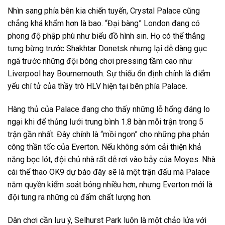
Nhìn sang phía bên kia chiến tuyến, Crystal Palace cũng
chẳng khá khẩm hơn là bao. “Đại bàng” London đang có
phong độ phập phù như biểu đồ hình sin. Họ có thể thắng
tưng bừng trước Shakhtar Donetsk nhưng lại dễ dàng gục
ngã trước những đội bóng chơi pressing tầm cao như
Liverpool hay Bournemouth. Sự thiếu ổn định chính là điểm
yếu chí tử của thầy trò HLV hiện tại bên phía Palace.
Hàng thủ của Palace đang cho thấy những lỗ hổng đáng lo
ngại khi để thủng lưới trung bình 1.8 bàn mỗi trận trong 5
trận gần nhất. Đây chính là “mồi ngon” cho những pha phản
công thần tốc của Everton. Nếu không sớm cải thiện khả
năng bọc lót, đội chủ nhà rất dễ rơi vào bẫy của Moyes. Nhà
cái thể thao OK9 dự báo đây sẽ là một trận đấu mà Palace
nắm quyền kiểm soát bóng nhiều hơn, nhưng Everton mới là
đội tung ra những cú đấm chất lượng hơn.
Dân chơi cần lưu ý, Selhurst Park luôn là một chảo lửa với