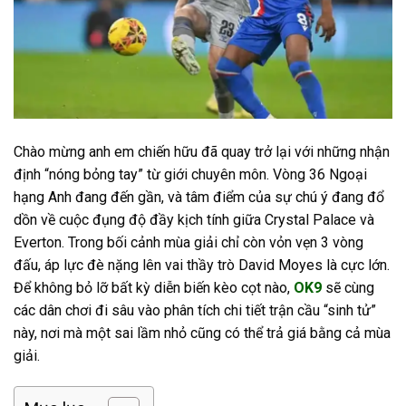
Chào mừng anh em chiến hữu đã quay trở lại với những nhận
định “nóng bỏng tay” từ giới chuyên môn. Vòng 36 Ngoại
hạng Anh đang đến gần, và tâm điểm của sự chú ý đang đổ
dồn về cuộc đụng độ đầy kịch tính giữa Crystal Palace và
Everton. Trong bối cảnh mùa giải chỉ còn vỏn vẹn 3 vòng
đấu, áp lực đè nặng lên vai thầy trò David Moyes là cực lớn.
Để không bỏ lỡ bất kỳ diễn biến kèo cọt nào,
OK9
sẽ cùng
các dân chơi đi sâu vào phân tích chi tiết trận cầu “sinh tử”
này, nơi mà một sai lầm nhỏ cũng có thể trả giá bằng cả mùa
giải.