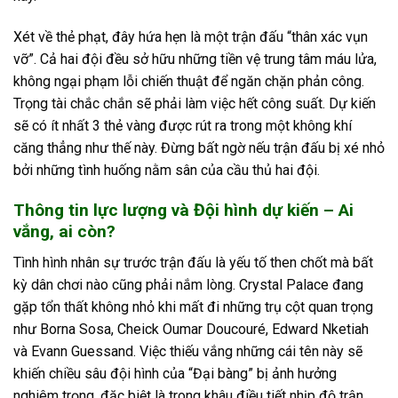
Xét về thẻ phạt, đây hứa hẹn là một trận đấu “thân xác vụn
vỡ”. Cả hai đội đều sở hữu những tiền vệ trung tâm máu lửa,
không ngại phạm lỗi chiến thuật để ngăn chặn phản công.
Trọng tài chắc chắn sẽ phải làm việc hết công suất. Dự kiến
sẽ có ít nhất 3 thẻ vàng được rút ra trong một không khí
căng thẳng như thế này. Đừng bất ngờ nếu trận đấu bị xé nhỏ
bởi những tình huống nằm sân của cầu thủ hai đội.
Thông tin lực lượng và Đội hình dự kiến – Ai
vắng, ai còn?
Tình hình nhân sự trước trận đấu là yếu tố then chốt mà bất
kỳ dân chơi nào cũng phải nắm lòng. Crystal Palace đang
gặp tổn thất không nhỏ khi mất đi những trụ cột quan trọng
như Borna Sosa, Cheick Oumar Doucouré, Edward Nketiah
và Evann Guessand. Việc thiếu vắng những cái tên này sẽ
khiến chiều sâu đội hình của “Đại bàng” bị ảnh hưởng
nghiêm trọng, đặc biệt là trong khâu điều tiết nhịp độ trận