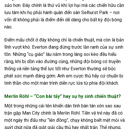
sảo hơn. Đây chính là thứ vũ khí lợi hại mà các chiến hữu cần
lưu tâm khi họ phải hành quân đến sân Selhurst Park – nơi
vốn dĩ không phải là điểm đến dễ dàng cho bất kỳ đội bóng
nào.
Điểm mấu chốt ở đây không chỉ là chiến thuật, mà còn là bản
lĩnh vượt khó. Everton đang đứng trước lằn ranh của sự sinh
tồn. Những “cụ giáo” lâu năm trong làng soi kèo đều hiểu
rằng, khi bị dồn vào đường cùng, những đội bóng có truyền
thống và nền tảng thể lực tốt như Everton thường sẽ bộc
phát sức mạnh đáng gờm. Anh em cược thủ hãy cứ chuẩn bị
tinh thần cho một màn trình diễn rực lửa từ phía đội khách.
Merlin Röhl – “Con bài tẩy” hay sự hy sinh chiến thuật?
Một trong những cái tên khiến dân tình bàn tán xôn xao sau
trận gặp Man City chính là Merlin Röhl. Tiền vệ trẻ này đã có
một ngày thi đấu như “lên đồng”, chạy không biết mệt mỏi và
suýt chút nữa đã giật giải cầu thủ hay nhất trận. Thế nhưng,