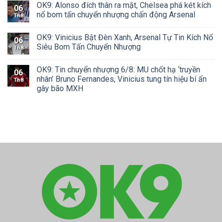
OK9: Alonso đích thân ra mặt, Chelsea phá két kích
06
nổ bom tấn chuyển nhượng chấn động Arsenal
Th8
OK9: Vinicius Bật Đèn Xanh, Arsenal Tự Tin Kích Nổ
06
Siêu Bom Tấn Chuyển Nhượng
Th8
OK9: Tin chuyển nhượng 6/8: MU chốt hạ ‘truyền
06
nhân’ Bruno Fernandes, Vinicius tung tín hiệu bí ẩn
Th8
gây bão MXH