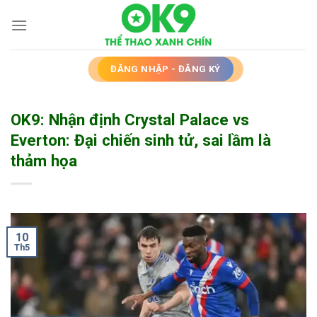
Bỏ
qua
nội
dung
ĐĂNG NHẬP - ĐĂNG KÝ
OK9: Nhận định Crystal Palace vs
Everton: Đại chiến sinh tử, sai lầm là
thảm họa
10
Th5