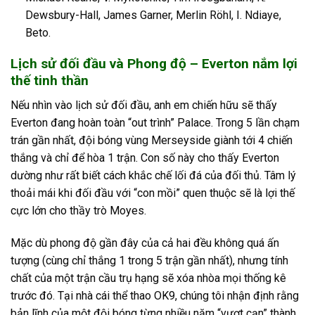
Dewsbury-Hall, James Garner, Merlin Röhl, I. Ndiaye,
Beto.
Lịch sử đối đầu và Phong độ – Everton nắm lợi
thế tinh thần
Nếu nhìn vào lịch sử đối đầu, anh em chiến hữu sẽ thấy
Everton đang hoàn toàn “out trình” Palace. Trong 5 lần chạm
trán gần nhất, đội bóng vùng Merseyside giành tới 4 chiến
thắng và chỉ để hòa 1 trận. Con số này cho thấy Everton
dường như rất biết cách khắc chế lối đá của đối thủ. Tâm lý
thoải mái khi đối đầu với “con mồi” quen thuộc sẽ là lợi thế
cực lớn cho thầy trò Moyes.
Mặc dù phong độ gần đây của cả hai đều không quá ấn
tượng (cùng chỉ thắng 1 trong 5 trận gần nhất), nhưng tính
chất của một trận cầu trụ hạng sẽ xóa nhòa mọi thống kê
trước đó. Tại nhà cái thể thao OK9, chúng tôi nhận định rằng
bản lĩnh của một đội bóng từng nhiều năm “vượt cạn” thành