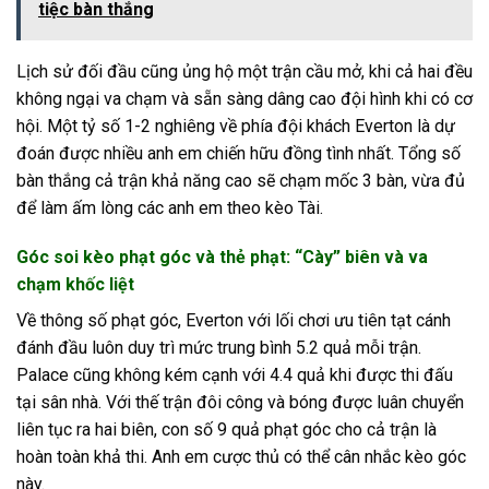
tiệc bàn thắng
Lịch sử đối đầu cũng ủng hộ một trận cầu mở, khi cả hai đều
không ngại va chạm và sẵn sàng dâng cao đội hình khi có cơ
hội. Một tỷ số 1-2 nghiêng về phía đội khách Everton là dự
đoán được nhiều anh em chiến hữu đồng tình nhất. Tổng số
bàn thắng cả trận khả năng cao sẽ chạm mốc 3 bàn, vừa đủ
để làm ấm lòng các anh em theo kèo Tài.
Góc soi kèo phạt góc và thẻ phạt: “Cày” biên và va
chạm khốc liệt
Về thông số phạt góc, Everton với lối chơi ưu tiên tạt cánh
đánh đầu luôn duy trì mức trung bình 5.2 quả mỗi trận.
Palace cũng không kém cạnh với 4.4 quả khi được thi đấu
tại sân nhà. Với thế trận đôi công và bóng được luân chuyển
liên tục ra hai biên, con số 9 quả phạt góc cho cả trận là
hoàn toàn khả thi. Anh em cược thủ có thể cân nhắc kèo góc
này.