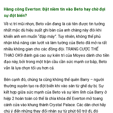
Hàng công Everton: Đặt niềm tin vào Beto hay chờ đợi
sự đột biến?
Về vị trí mũi nhọn, Beto vẫn đang là cái tên được tin tưởng
nhất mặc dù hiệu suất ghi bàn của anh chàng này đôi khi
khiến anh em muốn “đập máy”. Tuy nhiên, không thể phủ
nhận khả năng càn lướt và làm tường của Beto đã mở ra rất
nhiều không gian cho các đồng đội. TRANG CƯỢC THỂ
THAO OK9 đánh giá cao sự kiên trì của Moyes dành cho tiền
đạo này, bởi trong một trận cầu cần sức mạnh cơ bắp, Beto
vẫn là lựa chọn tối ưu hơn cả.
Bên cạnh đó, chúng ta cũng không thể quên Barry – người
thường xuyên tạo ra đột biến khi vào sân từ ghế dự bị. Sự
kết hợp giữa sức mạnh của Beto và sự lém lỉnh của Barry ở
hiệp 2 hoàn toàn có thể là chìa khóa để Everton mở toang
cánh cửa vào khung thành Crystal Palace. Các dân chơi hãy
chú ý đến những thay đổi nhân sự từ phút 60 trở đi, đó