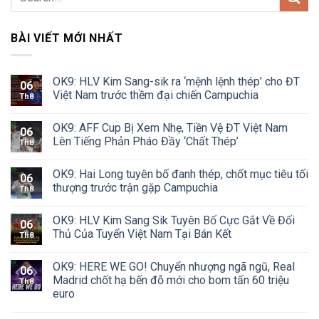
BÀI VIẾT MỚI NHẤT
OK9: HLV Kim Sang-sik ra ‘mệnh lệnh thép’ cho ĐT
06
Việt Nam trước thềm đại chiến Campuchia
Th8
OK9: AFF Cup Bị Xem Nhẹ, Tiền Vệ ĐT Việt Nam
06
Lên Tiếng Phản Pháo Đầy ‘Chất Thép’
Th8
OK9: Hai Long tuyên bố đanh thép, chốt mục tiêu tối
06
thượng trước trận gặp Campuchia
Th8
OK9: HLV Kim Sang Sik Tuyên Bố Cực Gắt Về Đối
06
Thủ Của Tuyển Việt Nam Tại Bán Kết
Th8
OK9: HERE WE GO! Chuyển nhượng ngã ngũ, Real
06
Madrid chốt hạ bến đỗ mới cho bom tấn 60 triệu
Th8
euro