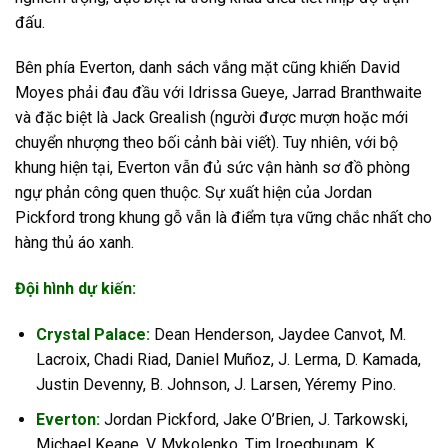
đấu.
Bên phía Everton, danh sách vắng mặt cũng khiến David
Moyes phải đau đầu với Idrissa Gueye, Jarrad Branthwaite
và đặc biệt là Jack Grealish (người được mượn hoặc mới
chuyển nhượng theo bối cảnh bài viết). Tuy nhiên, với bộ
khung hiện tại, Everton vẫn đủ sức vận hành sơ đồ phòng
ngự phản công quen thuộc. Sự xuất hiện của Jordan
Pickford trong khung gỗ vẫn là điểm tựa vững chắc nhất cho
hàng thủ áo xanh.
Đội hình dự kiến:
Crystal Palace:
Dean Henderson, Jaydee Canvot, M.
Lacroix, Chadi Riad, Daniel Muñoz, J. Lerma, D. Kamada,
Justin Devenny, B. Johnson, J. Larsen, Yéremy Pino.
Everton:
Jordan Pickford, Jake O’Brien, J. Tarkowski,
Michael Keane, V. Mykolenko, Tim Iroegbunam, K.