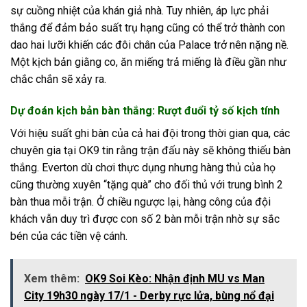
sự cuồng nhiệt của khán giả nhà. Tuy nhiên, áp lực phải
thắng để đảm bảo suất trụ hạng cũng có thể trở thành con
dao hai lưỡi khiến các đôi chân của Palace trở nên nặng nề.
Một kịch bản giằng co, ăn miếng trả miếng là điều gần như
chắc chắn sẽ xảy ra.
Dự đoán kịch bản bàn thắng: Rượt đuổi tỷ số kịch tính
Với hiệu suất ghi bàn của cả hai đội trong thời gian qua, các
chuyên gia tại OK9 tin rằng trận đấu này sẽ không thiếu bàn
thắng. Everton dù chơi thực dụng nhưng hàng thủ của họ
cũng thường xuyên “tặng quà” cho đối thủ với trung bình 2
bàn thua mỗi trận. Ở chiều ngược lại, hàng công của đội
khách vẫn duy trì được con số 2 bàn mỗi trận nhờ sự sắc
bén của các tiền vệ cánh.
Xem thêm:
OK9 Soi Kèo: Nhận định MU vs Man
City 19h30 ngày 17/1 - Derby rực lửa, bùng nổ đại