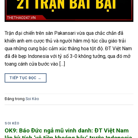
Trận đại chiến trên sân Pakansari vừa qua chắc chắn đã
khiến anh em cược thủ và người hâm mộ túc cầu giáo trải
qua những cung bậc cảm xúc thăng hoa tột độ. ĐT Việt Nam
đã đè bẹp Indonesia với tỷ số 3-0 không tưởng, qua đó mở
toang cánh cửa bước vào […]
TIẾP TỤC ĐỌC
→
Đăng trong
Soi Kèo
SOI KÈO
OK9: Báo Đức ngả mũ vinh danh: ĐT Việt Nam
lập kỳ tích ‘vô tiền khoáng hậu’ trước Indonesia