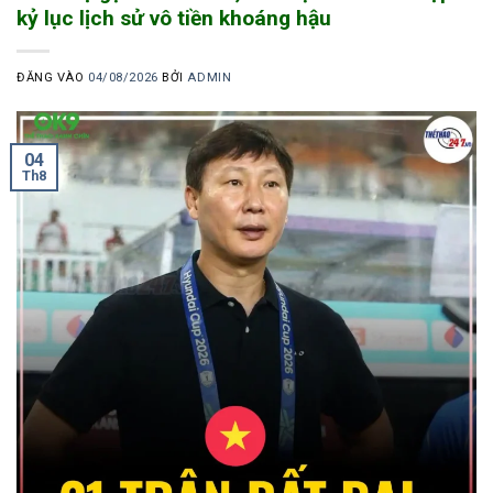
kỷ lục lịch sử vô tiền khoáng hậu
ĐĂNG VÀO
04/08/2026
BỞI
ADMIN
04
Th8