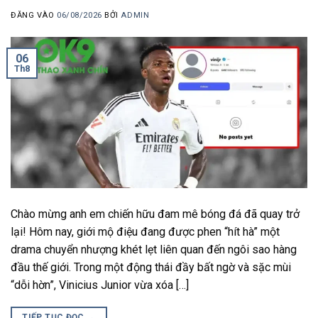
ĐĂNG VÀO
06/08/2026
BỞI
ADMIN
06
Th8
Chào mừng anh em chiến hữu đam mê bóng đá đã quay trở
lại! Hôm nay, giới mộ điệu đang được phen “hít hà” một
drama chuyển nhượng khét lẹt liên quan đến ngôi sao hàng
đầu thế giới. Trong một động thái đầy bất ngờ và sặc mùi
“dỗi hờn”, Vinicius Junior vừa xóa […]
TIẾP TỤC ĐỌC
→