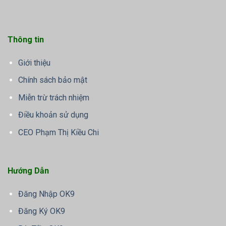
Thông tin
Giới thiệu
Chính sách bảo mật
Miễn trừ trách nhiệm
Điều khoản sử dụng
CEO Phạm Thị Kiều Chi
Hướng Dẫn
Đăng Nhập OK9
Đăng Ký OK9