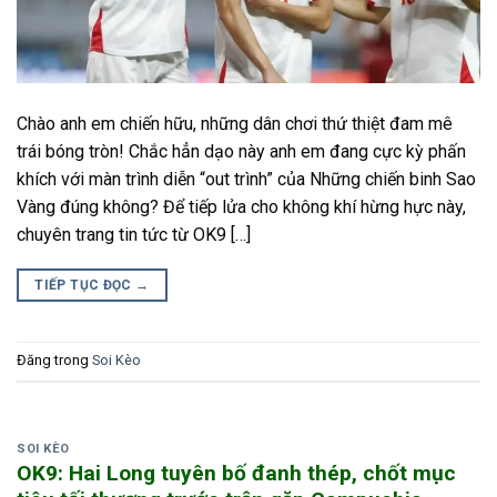
Chào anh em chiến hữu, những dân chơi thứ thiệt đam mê
trái bóng tròn! Chắc hẳn dạo này anh em đang cực kỳ phấn
khích với màn trình diễn “out trình” của Những chiến binh Sao
Vàng đúng không? Để tiếp lửa cho không khí hừng hực này,
chuyên trang tin tức từ OK9 […]
TIẾP TỤC ĐỌC
→
Đăng trong
Soi Kèo
SOI KÈO
OK9: Hai Long tuyên bố đanh thép, chốt mục