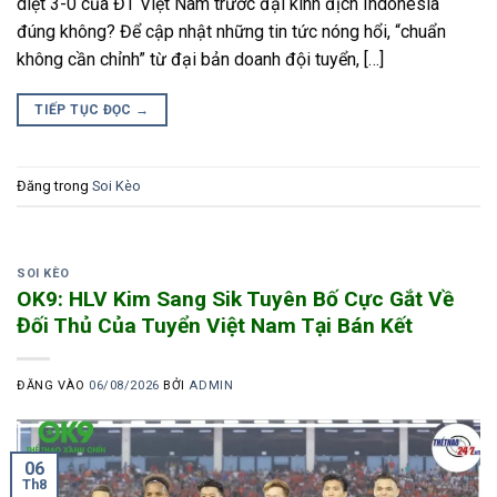
diệt 3-0 của ĐT Việt Nam trước đại kình địch Indonesia
đúng không? Để cập nhật những tin tức nóng hổi, “chuẩn
không cần chỉnh” từ đại bản doanh đội tuyển, […]
TIẾP TỤC ĐỌC
→
Đăng trong
Soi Kèo
SOI KÈO
OK9: HLV Kim Sang Sik Tuyên Bố Cực Gắt Về
Đối Thủ Của Tuyển Việt Nam Tại Bán Kết
ĐĂNG VÀO
06/08/2026
BỞI
ADMIN
06
Th8