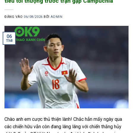
tiêu tối thượng trước trận gặp Campuchia
ĐĂNG VÀO
06/08/2026
BỞI
ADMIN
06
Th8
Chào anh em cược thủ thiện lành! Chắc hẳn mấy ngày qua
các chiến hữu vẫn còn đang lâng lâng với chiến thắng hủy