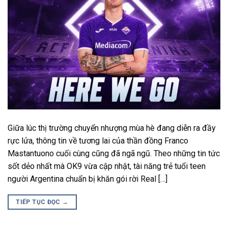
Giữa lúc thị trường chuyển nhượng mùa hè đang diễn ra đầy
rực lửa, thông tin về tương lai của thần đồng Franco
Mastantuono cuối cùng cũng đã ngã ngũ. Theo những tin tức
sốt dẻo nhất mà OK9 vừa cập nhật, tài năng trẻ tuổi teen
người Argentina chuẩn bị khăn gói rời Real […]
TIẾP TỤC ĐỌC
→