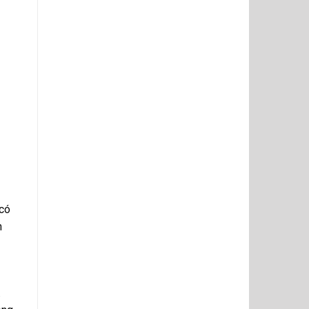
 có
n
.