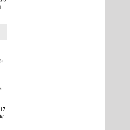
i
ội
à
 17
dự