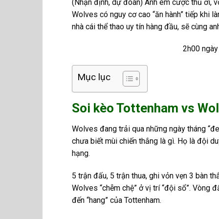
(Nhận định, dự đoán) Anh em cược thủ ơi, v
Wolves có nguy cơ cao “ăn hành” tiếp khi 
nhà cái thể thao uy tín hàng đầu, sẽ cùng a
2h00 ngày
Mục lục
Soi kèo Tottenham vs Wolv
Wolves đang trải qua những ngày tháng “đe
chưa biết mùi chiến thắng là gì. Họ là đội du
hạng.
5 trận đấu, 5 trận thua, ghi vỏn vẹn 3 bàn th
Wolves “chễm chệ” ở vị trí “đội sổ”. Vòng đấu
đến “hang” của Tottenham.