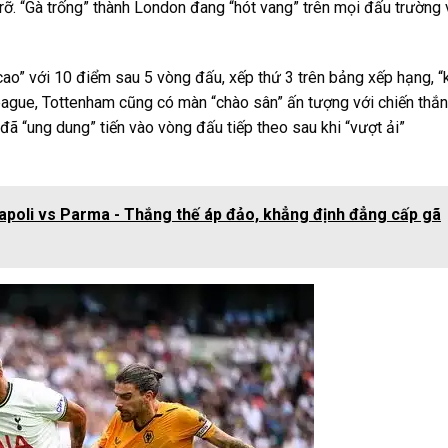
rỡ. “Gà trống” thành London đang “hót vang” trên mọi đấu trường 
ao” với 10 điểm sau 5 vòng đấu, xếp thứ 3 trên bảng xếp hạng, “
eague, Tottenham cũng có màn “chào sân” ấn tượng với chiến thắ
 đã “ung dung” tiến vào vòng đấu tiếp theo sau khi “vượt ải”
apoli vs Parma - Thắng thế áp đảo, khẳng định đẳng cấp gã