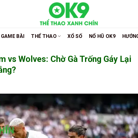
GAME BÀI
THỂ THAO
XỔ SỐ
NỔ HŨ OK9
HƯỚN
m vs Wolves: Chờ Gà Trống Gáy Lại
ắng?