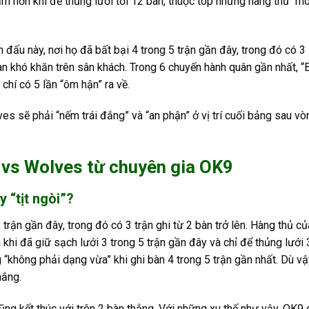
m hơn khi để thủng lưới tới 12 bàn, thuộc top những hàng thủ “m
n đấu này, nơi họ đã bất bại 4 trong 5 trận gần đây, trong đó có 3
àn khó khăn trên sân khách. Trong 6 chuyến hành quân gần nhất, “
chí có 5 lần “ôm hận” ra về.
s sẽ phải “nếm trái đắng” và “an phận” ở vị trí cuối bảng sau vò
vs Wolves từ chuyên gia OK9
y “tịt ngòi”?
rận gần đây, trong đó có 3 trận ghi từ 2 bàn trở lên. Hàng thủ củ
 khi đã giữ sạch lưới 3 trong 5 trận gần đây và chỉ để thủng lưới 
“không phải dạng vừa” khi ghi bàn 4 trong 5 trận gần nhất. Dù vậ
hắng.
ũng kết thúc với trên 2 bàn thắng. Với những xu thế như vậy, OK9