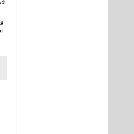
với
kề
ng