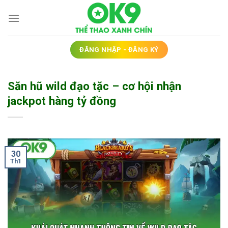
Bỏ
qua
nội
dung
ĐĂNG NHẬP - ĐĂNG KÝ
Săn hũ wild đạo tặc – cơ hội nhận
jackpot hàng tỷ đồng
30
Th1