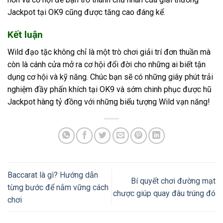
Jackpot tại OK9 cũng được tăng cao đáng kể.
Kết luận
Wild đạo tặc không chỉ là một trò chơi giải trí đơn thuần mà
còn là cánh cửa mở ra cơ hội đổi đời cho những ai biết tận
dụng cơ hội và kỹ năng. Chúc bạn sẽ có những giây phút trải
nghiệm đầy phấn khích tại OK9 và sớm chinh phục được hũ
Jackpot hàng tỷ đồng với những biểu tượng Wild vạn năng!
Baccarat là gì? Hướng dẫn
Bí quyết chơi đường mạt
từng bước để nắm vững cách
chược giúp quay đâu trúng đó
chơi