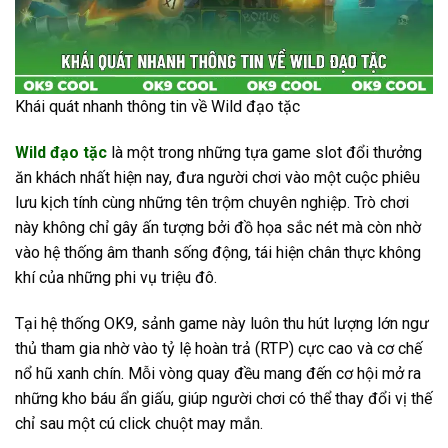
Khái quát nhanh thông tin về Wild đạo tặc
Wild đạo tặc
là một trong những tựa game slot đổi thưởng
ăn khách nhất hiện nay, đưa người chơi vào một cuộc phiêu
lưu kịch tính cùng những tên trộm chuyên nghiệp. Trò chơi
này không chỉ gây ấn tượng bởi đồ họa sắc nét mà còn nhờ
vào hệ thống âm thanh sống động, tái hiện chân thực không
khí của những phi vụ triệu đô.
Tại hệ thống OK9, sảnh game này luôn thu hút lượng lớn ngư
thủ tham gia nhờ vào tỷ lệ hoàn trả (RTP) cực cao và cơ chế
nổ hũ xanh chín. Mỗi vòng quay đều mang đến cơ hội mở ra
những kho báu ẩn giấu, giúp người chơi có thể thay đổi vị thế
chỉ sau một cú click chuột may mắn.