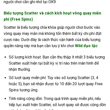
người chơi cần ghi nhớ tại OK9:
Biểu tượng Scatter và cách kích hoạt vòng quay miễn
phí (Free Spins)
Scatter là biểu tượng chìa khóa giúp người chơi bước vào
vòng quay may mắn mà không tốn thêm bất kỳ chi phí đặt
cược nào. Dưới đây là cách thức vận hành của biểu tượng
quyền năng này mà bạn cần lưu ý khi chơi
Wild đạo tặc
:
Số lượng kích hoạt: Bạn cần thu thập ít nhất 3 biểu tượng
Scatter xuất hiện tại bất kỳ vị trí nào trên màn hình để
nhận thưởng.
Số lượt quay miễn phí: Tùy vào số lượng Scatter (3, 4
hoặc 5), bạn sẽ nhận được từ 10 đến 20 lượt quay Free
Spins tương ứng.
Tính năng cộng dồn: Trong quá trình quay miễn phí, nếu
tiếp tục xuất hiện Scatter, số lượt quay sẽ được cộng dồn