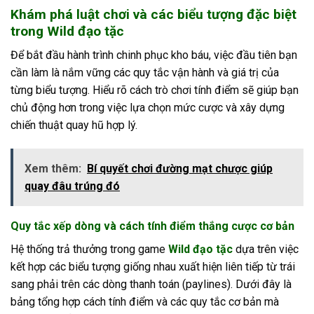
Khám phá luật chơi và các biểu tượng đặc biệt
trong Wild đạo tặc
Để bắt đầu hành trình chinh phục kho báu, việc đầu tiên bạn
cần làm là nắm vững các quy tắc vận hành và giá trị của
từng biểu tượng. Hiểu rõ cách trò chơi tính điểm sẽ giúp bạn
chủ động hơn trong việc lựa chọn mức cược và xây dựng
chiến thuật quay hũ hợp lý.
Xem thêm:
Bí quyết chơi đường mạt chược giúp
quay đâu trúng đó
Quy tắc xếp dòng và cách tính điểm thắng cược cơ bản
Hệ thống trả thưởng trong game
Wild đạo tặc
dựa trên việc
kết hợp các biểu tượng giống nhau xuất hiện liên tiếp từ trái
sang phải trên các dòng thanh toán (paylines). Dưới đây là
bảng tổng hợp cách tính điểm và các quy tắc cơ bản mà