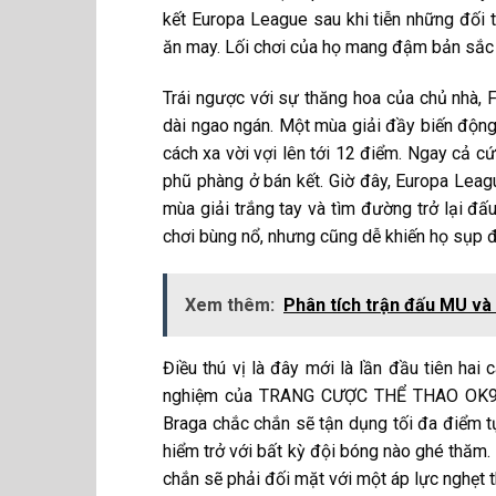
kết Europa League sau khi tiễn những đối
ăn may. Lối chơi của họ mang đậm bản sắc 
Trái ngược với sự thăng hoa của chủ nhà, 
dài ngao ngán. Một mùa giải đầy biến động 
cách xa vời vợi lên tới 12 điểm. Ngay cả c
phũ phàng ở bán kết. Giờ đây, Europa Leagu
mùa giải trắng tay và tìm đường trở lại đấ
chơi bùng nổ, nhưng cũng dễ khiến họ sụp đ
Xem thêm:
Phân tích trận đấu MU và 
Điều thú vị là đây mới là lần đầu tiên hai
nghiệm của TRANG CƯỢC THỂ THAO OK9, nh
Braga chắc chắn sẽ tận dụng tối đa điểm t
hiểm trở với bất kỳ đội bóng nào ghé thăm.
chắn sẽ phải đối mặt với một áp lực nghẹt th