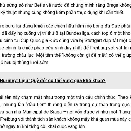
 thủ sừng sỏ như Betis về nước đã chứng minh rằng Braga khôn
kỹ thuật nhưng cũng không kém phần thực dụng khi cần thiết.
Freiburg lại đang khiến các chiến hữu hâm mộ bóng đá Đức phải
đã đẩy họ xuống vị trí thứ 8 tại Bundesliga, cách top 6 một kh
ứu cánh tại Cúp Quốc gia Đức cũng vừa bị Stuttgart dập tắt một 
e chính là chiếc phao cứu sinh duy nhất để Freiburg vớt vát lại
u trường châu lục. Một tâm thế “không còn gì để mất” có thể giú
ổ nếu bị thủng lưới sớm.
Burnley: Liệu 'Quỷ đỏ' có thể vượt qua khó khăn?
 cái tên này chạm mặt nhau trong một trận cầu chính thức. Theo 
ững lần “đầu tiên” thường diễn ra trong sự thận trọng cực
ựa sân nhà Municipal de Braga – nơi vốn được ví như một “hang
 Freiburg với thành tích sân khách không mấy khả quan mùa này 
ở ngay từ khi tiếng còi khai cuộc vang lên.