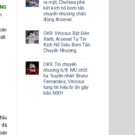
ra mặt, Chelsea phá
Th8
NG
két kích nổ bom tấn
chuyển nhượng chấn
m
động Arsenal
 các
OK9: Vinicius Bật Đèn
06
iết
Xanh, Arsenal Tự Tin
Th8
Kích Nổ Siêu Bom Tấn
Chuyển Nhượng
OK9: Tin chuyển
06
nhượng 6/8: MU chốt
Th8
hạ ‘truyền nhân’ Bruno
Fernandes, Vinicius
tung tín hiệu bí ẩn gây
bão MXH
n
 đấu
ư đã
 bán