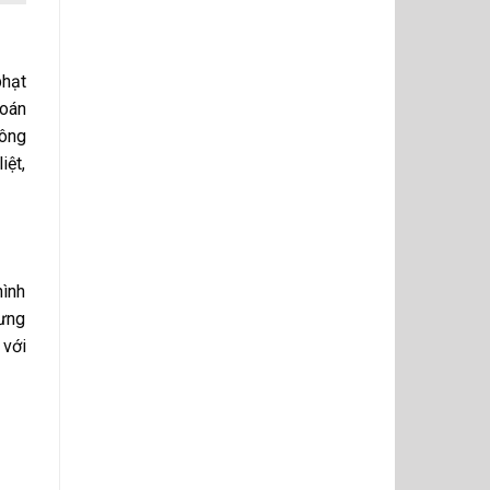
phạt
đoán
hông
iệt,
hình
 ưng
 với