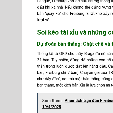
League, Freiburg vẫn sở hữu những thống kê
đấu khi xa nhà. Nếu không thể đứng vững 
bản “quay xe” cho Freiburg là rất khó xảy 
lượt về.
Soi kèo tài xỉu và những c
Dự đoán bàn thắng: Chặt chẽ và 
Thống kê từ OK9 cho thấy Braga đã nổ súng 
21 bàn. Tuy nhiên, đừng để những con số n
thận trọng luôn được đặt lên hàng đầu. Cả
bàn, Freiburg chỉ 7 bàn). Chuyên gia của
như dây đàn”, nơi mà một bàn thắng cũng c
bàn thắng, một kịch bản Xỉu là lựa chọn an 
Xem thêm:
Phân tích trận đấu Freib
19/4/2025