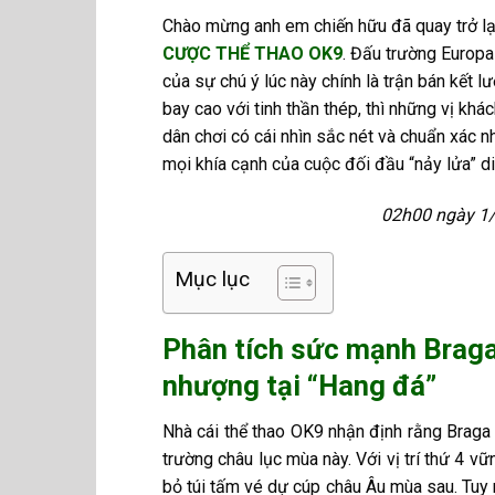
Chào mừng anh em chiến hữu đã quay trở lại
CƯỢC THỂ THAO OK9
. Đấu trường Europa
của sự chú ý lúc này chính là trận bán kết 
bay cao với tinh thần thép, thì những vị khá
dân chơi có cái nhìn sắc nét và chuẩn xác nh
mọi khía cạnh của cuộc đối đầu “nảy lửa” d
02h00 ngày 1/
Mục lục
Phân tích sức mạnh Braga
nhượng tại “Hang đá”
Nhà cái thể thao OK9 nhận định rằng Braga 
trường châu lục mùa này. Với vị trí thứ 4 
bỏ túi tấm vé dự cúp châu Âu mùa sau. Tuy n