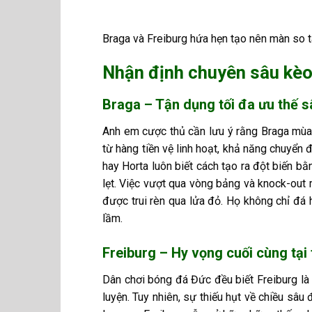
Braga và Freiburg hứa hẹn tạo nên màn so t
Nhận định chuyên sâu kèo 
Braga – Tận dụng tối đa ưu thế s
Anh em cược thủ cần lưu ý rằng Braga mùa
từ hàng tiền vệ linh hoạt, khả năng chuyển 
hay Horta luôn biết cách tạo ra đột biến 
lẹt. Việc vượt qua vòng bảng và knock-out 
được trui rèn qua lửa đỏ. Họ không chỉ đá
lầm.
Freiburg – Hy vọng cuối cùng tại 
Dân chơi bóng đá Đức đều biết Freiburg là 
luyện. Tuy nhiên, sự thiếu hụt về chiều sâu 