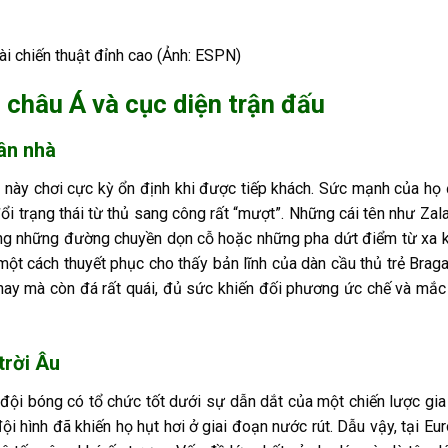
ài chiến thuật đỉnh cao (Ảnh: ESPN)
châu Á và cục diện trận đấu
ân nhà
 này chơi cực kỳ ổn định khi được tiếp khách. Sức mạnh của họ
đổi trạng thái từ thủ sang công rất “mượt”. Những cái tên như Zal
bằng những đường chuyền dọn cỗ hoặc những pha dứt điểm từ xa 
một cách thuyết phục cho thấy bản lĩnh của dàn cầu thủ trẻ Brag
 hay mà còn đá rất quái, đủ sức khiến đối phương ức chế và mắc
trời Âu
đội bóng có tổ chức tốt dưới sự dẫn dắt của một chiến lược gia
đội hình đã khiến họ hụt hơi ở giai đoạn nước rút. Dẫu vậy, tại Eu