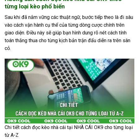
từng loại kèo phổ biến
Sau khi đã nắm vững các thuật ngữ, bước tiếp theo là đi sâu
vào cách vận hành cụ thể của từng dòng cược chính trên
giao diện. Điều này sẽ giúp bạn hình dung rõ nét cách tính
toán thắng thua cho từng kịch bản trận đấu diễn ra trên sân
cỏ.
Chi tiết cách đọc kèo nhà cái tại NHÀ CÁI OK9 cho từng loại
từ A-Z