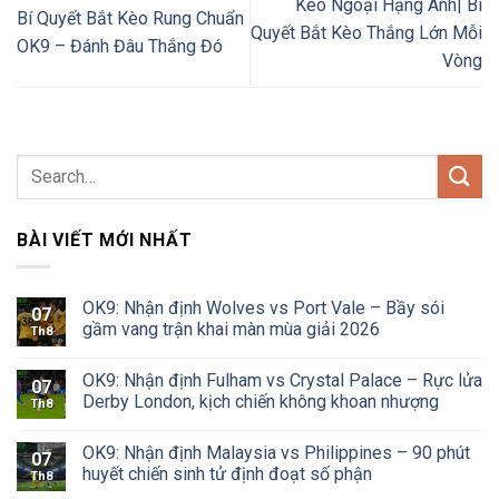
Kèo Ngoại Hạng Anh| Bí
Bí Quyết Bắt Kèo Rung Chuẩn
Quyết Bắt Kèo Thắng Lớn Mỗi
OK9 – Đánh Đâu Thắng Đó
Vòng
BÀI VIẾT MỚI NHẤT
OK9: Nhận định Wolves vs Port Vale – Bầy sói
07
gầm vang trận khai màn mùa giải 2026
Th8
OK9: Nhận định Fulham vs Crystal Palace – Rực lửa
07
Derby London, kịch chiến không khoan nhượng
Th8
OK9: Nhận định Malaysia vs Philippines – 90 phút
07
huyết chiến sinh tử định đoạt số phận
Th8