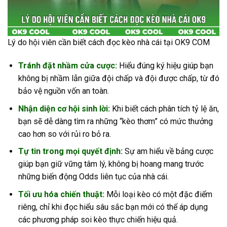
Lý do hội viên cần biết cách đọc kèo nhà cái tại OK9 COM
Tránh đặt nhầm cửa cược:
Hiểu đúng ký hiệu giúp bạn
không bị nhầm lẫn giữa đội chấp và đội được chấp, từ đó
bảo vệ nguồn vốn an toàn.
Nhận diện cơ hội sinh lời:
Khi biết cách phân tích tỷ lệ ăn,
bạn sẽ dễ dàng tìm ra những “kèo thơm” có mức thưởng
cao hơn so với rủi ro bỏ ra.
Tự tin trong mọi quyết định:
Sự am hiểu về bảng cược
giúp bạn giữ vững tâm lý, không bị hoang mang trước
những biến động Odds liên tục của nhà cái.
Tối ưu hóa chiến thuật:
Mỗi loại kèo có một đặc điểm
riêng, chỉ khi đọc hiểu sâu sắc bạn mới có thể áp dụng
các phương pháp soi kèo thực chiến hiệu quả.