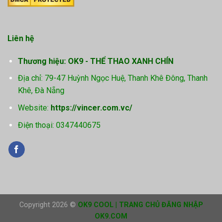
Liên hệ
Thương hiệu: OK9 - THỂ THAO XANH CHÍN
Địa chỉ: 79-47 Huỳnh Ngọc Huệ, Thanh Khê Đông, Thanh
Khê, Đà Nẵng
Website:
https://vincer.com.vc/
Điện thoại: 0347440675
Copyright 2026 ©
OK9 COOL | TRANG CHỦ ĐĂNG NHẬP
OK9.COM